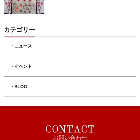
カテゴリー
・ニュース
・イベント
・BLOG
C
O
N
T
A
C
T
お
問
い
合
わ
せ