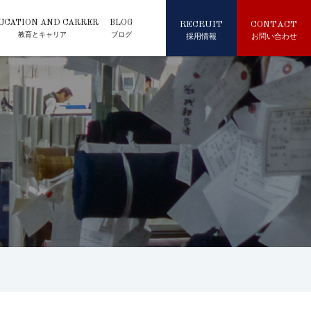
UCATION AND CARRER
BLOG
R
E
C
R
U
I
T
C
O
N
T
A
C
T
教育とキャリア
ブログ
採
用
情
報
お
問
い
合
わ
せ