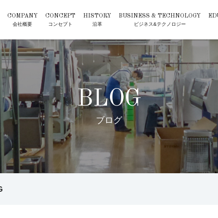
COMPANY
CONCEPT
HISTORY
BUSINESS & TECHNOLOGY
ED
会社概要
コンセプト
沿革
ビジネス&テクノロジー
B
L
O
G
ブ
ロ
グ
G