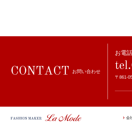
お電
te
C
O
N
T
A
C
T
お
問
い
合
わ
せ
〒861-0
会